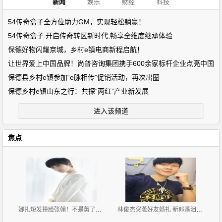
新闻
娱乐
财经
科技
54传奇盒子全方位助力GM，实现轻松躺赢！
54传奇盒子:开启传奇转区新时代,畅享全维度继承体验
保德好物闪耀京城，乡村e镇电商新程启航！
让世界爱上中国品牌！尚普咨询集团携手600余家标杆企业点亮中国
保德县乡村e镇参加“e脉相传”促销活动，再次出圈
保德乡村e镇山东之行：共探“两红”产业新发展
进入该频道
焦点
娜扎短发撞脸张翰！不是剪了短发女星都会转运
林俊杰突袭好友婚礼 新郎落泪紧抱对方