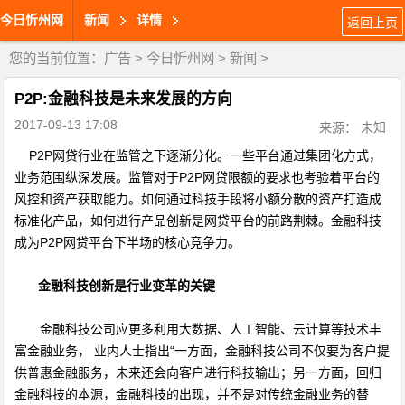
今日忻州网
新闻
详情
返回上页
您的当前位置：
广告
>
今日忻州网
>
新闻
>
P2P:金融科技是未来发展的方向
2017-09-13 17:08
来源： 未知
P2P
网贷行业在监管之下逐渐分化。一些平台通过集团化方式，
业务范围纵深发展。监管对于
P2P
网贷限额的要求也考验着平台的
风控和资产获取能力。如何通过科技手段将小额分散的资产打造成
标准化产品，如何进行产品创新是网贷平台的前路荆棘。金融科技
成为
P2P
网贷平台下半场的核心竞争力。
金融科技创新是行业变革的关键
金融科技公司应更多利用大数据、人工智能、云计算等技术丰
富金融业务， 业内人士指出
“
一方面，金融科技公司不仅要为客户提
供普惠金融服务，未来还会向客户进行科技输出；另一方面，回归
金融科技的本源，金融科技的出现，并不是对传统金融业务的替