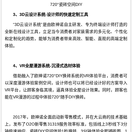
720°瓷砖空间DIY
3、
3D云设计
系统-设计师
的
快速定制
工具
“3D云设计系统”是由欧神诺自主研发、专为终端设计师打造的
全新在线设计工具，立足当今消费者对家装需求的多元化、个性化
和定制化的趋势，能够为消费者带来高效、智能、直观的高端定制
体验。
4
、
VR
全屋漫游
系统
-
沉浸式
选材
体验
借助融入了欧神诺720°DIY换砖系统的VR体验平台，消费者可
以深度漫游体验案例空间，设计师也可以将已经设计好的方案导入
VR平台，让顾客身临其境，逼真体验全屋设计效果。同时，顾客也
能在VR漫游的过程中体验720°随手DIY换砖。
2017年，欧神诺全面启动新零售模式，并在大云商的技术基础
上，发布了O2O新零售31319服务效率标准，包括线上3秒线下3分
钟极速响应、瓷砖DIY空间体验1秒换转、3分钟体验全屋铺砖图、1