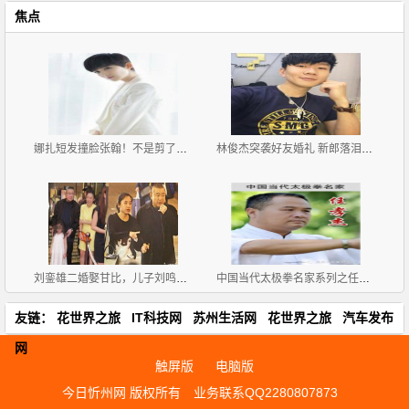
焦点
娜扎短发撞脸张翰！不是剪了短发女星都会转运
林俊杰突袭好友婚礼 新郎落泪紧抱对方
刘銮雄二婚娶甘比，儿子刘鸣炜或失千亿财产？
中国当代太极拳名家系列之任孝杰
友链：
花世界之旅
IT科技网
苏州生活网
花世界之旅
汽车发布
网
触屏版
电脑版
今日忻州网 版权所有
业务联系QQ2280807873