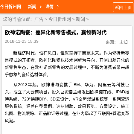
今日忻州网
新闻
详情
返回上页
您的当前位置：
广告
>
今日忻州网
>
新闻
>
欧神诺陶瓷：差异化新零售模式，赢领新时代
2018-11-23 15:39
来源： 未知
新经济时代，谁在风口，谁就掌握了商赢未来。作为瓷砖新零
售模式的开拓者，欧神诺陶瓷以技术创新为导向，开创出差异化的
新零售生态，在欧神诺新零售的发展过程中，不断为消费者带来超
乎想象的瓷砖选材体验。
从2013年起，欧神诺陶瓷携手IBM、华为、阿里云等科技巨
头，成立了大云商项目，投入巨资自主研发出欧神诺在线、IPAD接
待系统、720°换砖DIY、3D云设计、VR全屋漫游系统等一系列营运
服务系统，涵盖户型案例、选材辅助、效果预览、方案设计、施工
出图、物流跟踪、正品验证等过程，在业内牵起了互联网+营运变革
风潮。