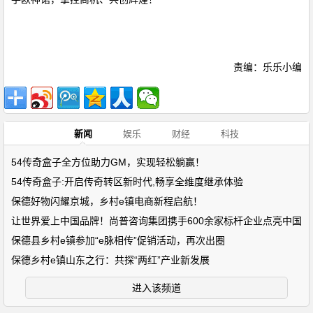
责编：乐乐小编
新闻
娱乐
财经
科技
54传奇盒子全方位助力GM，实现轻松躺赢！
54传奇盒子:开启传奇转区新时代,畅享全维度继承体验
保德好物闪耀京城，乡村e镇电商新程启航！
让世界爱上中国品牌！尚普咨询集团携手600余家标杆企业点亮中国
保德县乡村e镇参加“e脉相传”促销活动，再次出圈
保德乡村e镇山东之行：共探“两红”产业新发展
进入该频道