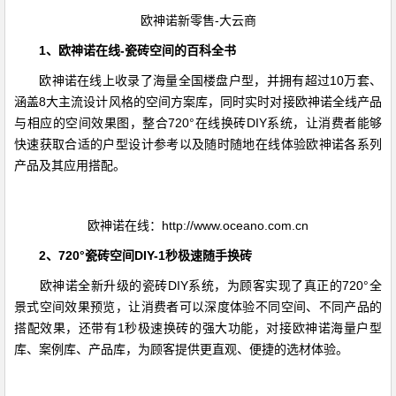
欧神诺新零售-大云商
1、
欧神诺在线
-瓷砖空间
的百科全书
欧神诺在线上收录了海量全国楼盘户型，并拥有超过10万套、
涵盖8大主流设计风格的空间方案库，同时实时对接欧神诺全线产品
与相应的空间效果图，整合720°在线换砖DIY系统，让消费者能够
快速获取合适的户型设计参考以及随时随地在线体验欧神诺各系列
产品及其应用搭配。
欧神诺在线：http://www.oceano.com.cn
2
、
720°
瓷砖空间
DIY
-
1秒
极速随手
换砖
欧神诺全新升级的瓷砖DIY系统，为顾客实现了真正的720°全
景式空间效果预览，让消费者可以深度体验不同空间、不同产品的
搭配效果，还带有1秒极速换砖的强大功能，对接欧神诺海量户型
库、案例库、产品库，为顾客提供更直观、便捷的选材体验。